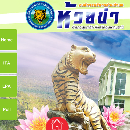
ก
8
8
จ