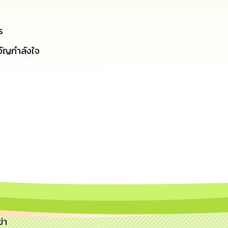
ร
วัญกำลังใจ
่า