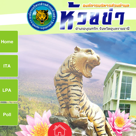
ก
8
8
จ