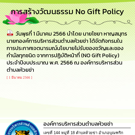
การ
การสร้างวัฒนธรรม No Gift Policy
บริหาร
งาน
วันพุธที่ 1 มีนาคม 2566 นำโดย นายไชยา หาญสมุทร
การ
ส่ง
นายกองค์การบริหารส่วนตำบลห้วยข่า ได้จัดกิจกรมใน
เสริม
การประกาศเจตนารมณ์นโยบายไม่รับของขวัญและของ
ความ
กำนัลทุกชนิด จากการปฏิบัติหน้าที่ (NO Gift Policy)
โปร่งใส
ประจำปีงบประมาณ พ.ศ. 2566 ณ องค์การบริหารส่วน
ตำบลห้วยข่า
การ
จัด
[ 1 มีนาคม 2566 ]
ซื้อ
จัด
จ้าง
การ
เงิน
การ
องค์การบริหารส่วนตำบลห้วยข่า
คลัง
เลขที่ 144 หมู่ที่ 18 ตำบลห้วยข่า อำเภอบุณฑริก