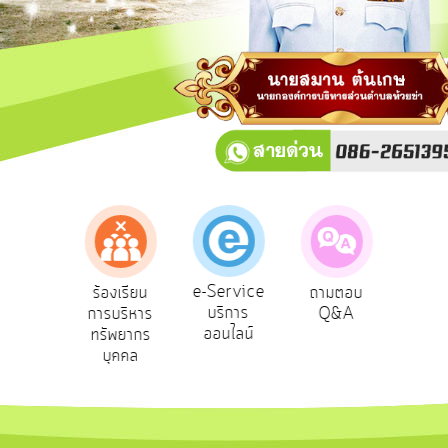
การ
ปฏิสัมพันธ์
ข้อมูล
รับ
ฟัง
ความ
คิด
เห็น
แผน
ยุทธศาสตร์/
แผน
e-Service
องเรียน
ร้องเรียน
ถามตอบ
สำ
พัฒนา
บริการ
รทุจริต
การบริหาร
Q&A
ควา
ออนไลน์
ทรัพยากร
พอ
การ
บุคคล
บริหาร/
พัฒนา
ทรัพยากร
บุคคล