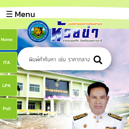
×
☰ Menu
lose
หน้า
หลัก
ข้อมูล
ก
พื้น
ฐาน
8
บุคลากร
ข่าว
ประชาสัมพันธ์
8
การ
เปิด
เผย
จ
ข้อมูล
สาธารณะ
OIT