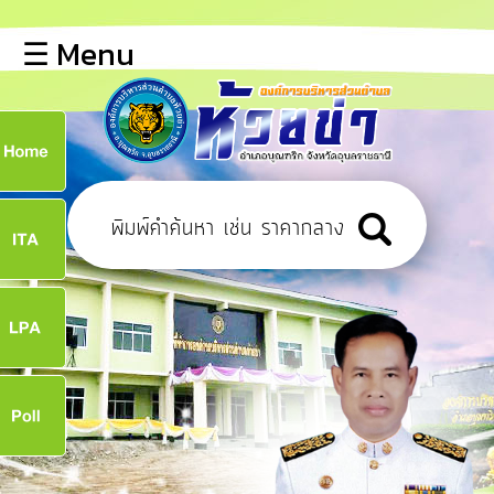
×
☰ Menu
lose
หน้า
หลัก
ข้อมูล
ก
พื้น
ฐาน
8
บุคลากร
ข่าว
ประชาสัมพันธ์
8
การ
เปิด
เผย
จ
ข้อมูล
สาธารณะ
OIT