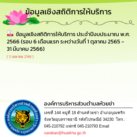
การ
ข้อมูลเชิงสถิติการให้บริการ
บริหาร
งาน
ข้อมูลเชิงสถิติการให้บริการ ประจำปีงบประมาณ พ.ศ.
การ
ส่ง
2566 (รอบ 6 เดือนแรก ระหว่างวันที่ 1 ตุลาคม 2565 -
เสริม
31 มีนาคม 2566)
ความ
โปร่งใส
[ 3 เมษายน 2566 ]
การ
จัด
ซื้อ
จัด
จ้าง
องค์การบริหารส่วนตำบลห้วยข่า
การ
เลขที่ 144 หมู่ที่ 18 ตำบลห้วยข่า อำเภอบุณฑริก
เงิน
จังหวัดอุบลราชธานี รหัสไปรษณีย์ 34230. โทร.:
การ
คลัง
045-210792 แฟกซ์ 045-210793 Email
saraban@huaikha.go.th