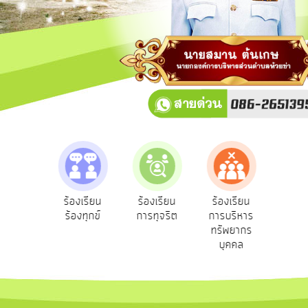
การ
ปฏิสัมพันธ์
ข้อมูล
รับ
ฟัง
ความ
คิด
เห็น
แผน
ยุทธศาสตร์/
แผน
e-Se
ฟังความ
ร้องเรียน
ร้องเรียน
ร้องเรียน
พัฒนา
บริ
ิดเห็น
ร้องทุกข์
การทุจริต
การบริหาร
ออน
ระชาชน
ทรัพยากร
การ
บุคคล
บริหาร/
พัฒนา
ทรัพยากร
บุคคล