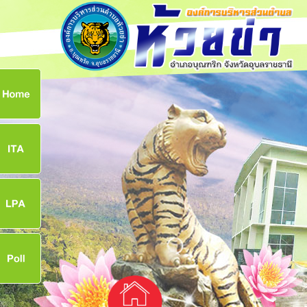
ก
8
8
จ