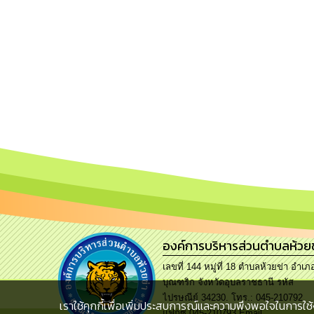
องค์การบริหารส่วนตำบลห้วยข
เลขที่ 144 หมู่ที่ 18 ตำบลห้วยข่า อำเภ
บุณฑริก จังหวัดอุบลราชธานี รหัส
ไปรษณีย์ 34230. โทร.: 045-210792
เราใช้คุกกี้เพื่อเพิ่มประสบการณ์และความพึงพอใจในการใช้
แฟกซ์ 045-210793 Email