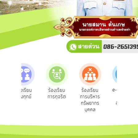
การ
ปฏิสัมพันธ์
ข้อมูล
รับ
ฟัง
ความ
คิด
เห็น
แผน
ยุทธศาสตร์/
แผน
e-Service
องเรียน
ร้องเรียน
ร้องเรียน
ถาม
พัฒนา
บริการ
องทุกข์
การทุจริต
การบริหาร
Q
ออนไลน์
ทรัพยากร
การ
บุคคล
บริหาร/
พัฒนา
ทรัพยากร
บุคคล