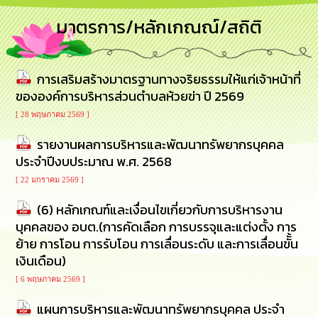
การ
มาตรการ/หลักเกณณ์/สถิติ
บริหาร
งาน
การเสริมสร้างมาตรฐานทางจริยธรรมให้แก่เจ้าหน้าที่
การ
ส่ง
ขององค์การบริหารส่วนตำบลห้วยข่า ปี 2569
เสริม
ความ
[ 28 พฤษภาคม 2569 ]
โปร่งใส
รายงานผลการบริหารและพัฒนาทรัพยากรบุคคล
ประจำปีงบประมาณ พ.ศ. 2568
การ
จัด
[ 22 มกราคม 2569 ]
ซื้อ
จัด
(6) หลักเกณฑ์และเงื่อนไขเกี่ยวกับการบริหารงาน
จ้าง
บุคคลของ อบต.(การคัดเลือก การบรรจุและแต่งตั้ง การ
ย้าย การโอน การรับโอน การเลื่อนระดับ และการเลื่อนขัั้น
การ
เงินเดือน)
เงิน
การ
[ 6 พฤษภาคม 2569 ]
คลัง
แผนการบริหารและพัฒนาทรัพยากรบุคคล ประจำ