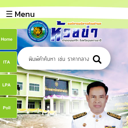
×
☰ Menu
lose
หน้า
หลัก
ข้อมูล
ก
พื้น
ฐาน
8
บุคลากร
ข่าว
ประชาสัมพันธ์
8
การ
เปิด
เผย
จ
ข้อมูล
สาธารณะ
OIT