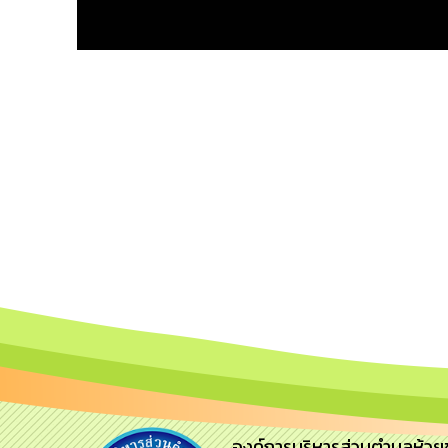
องค์การบริหารส่วนตำบลห้วยข