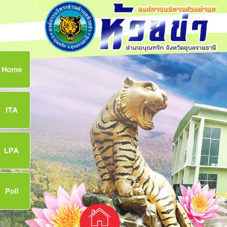
ก
8
8
จ