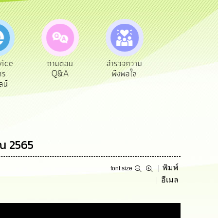
ตอบ
สำรวจความ
ผู้รับเบีย
ประเมินภาษี
A
พึงพอใจ
ยังชีพ
ท้องถิ่น
าณ 2565
พิมพ์
font size
อีเมล